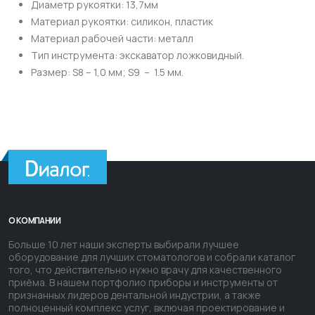
Диаметр рукоятки: 13,7мм
Материал рукоятки: силикон, пластик
Материал рабочей части: металл
Тип инструмента: экскаватор ложковидный.
Размер: S8 – 1,0 мм; S9 – 1.5 мм.
О КОМПАНИИ
Больше 10 лет наши эксперты выбирали лучшее
оборудование для лучших стоматологов и собрали каталог
того, что действительно нужно врачу для качественного
приёма. В нашем портфолио приборы и инструменты от
признанных лидеров дентальной индустрии, а также
полноценный комплекс услуг, включая проектирование и