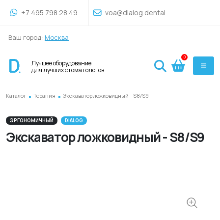
+7 495 798 28 49
voa@dialog.dental
Ваш город:
Москва
0
Лучшее оборудование
для лучших стоматологов
.
.
Каталог
Терапия
Экскаватор ложковидный - S8/S9
ЭРГОНОМИЧНЫЙ
DIALOG
Экскаватор ложковидный - S8/S9