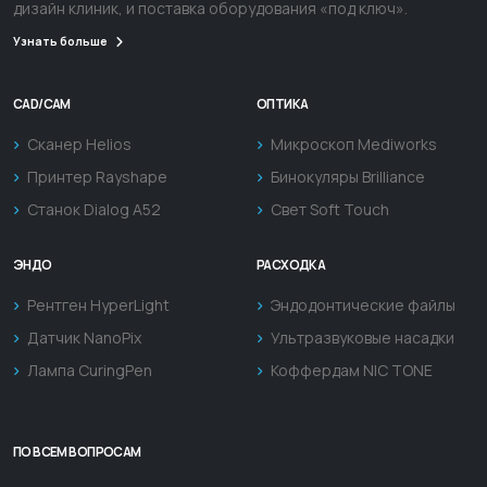
дизайн клиник, и поставка оборудования «под ключ».
Узнать больше
CAD/CAM
ОПТИКА
Сканер Helios
Микроскоп Mediworks
Принтер Rayshape
Бинокуляры Brilliance
Станок Dialog A52
Свет Soft Touch
ЭНДО
РАСХОДКА
Рентген HyperLight
Эндодонтические файлы
Датчик NanoPix
Ультразвуковые насадки
Лампа CuringPen
Коффердам NIC TONE
ПО ВСЕМ ВОПРОСАМ