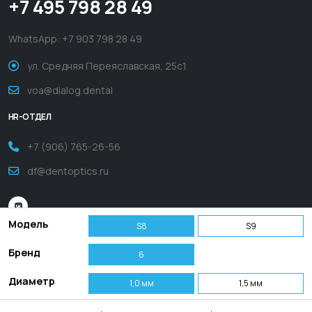
+7 495 798 28 49
WhatsApp:
+7 903 798 28 49
ул. Средняя Переяславская, 25с1
voa@dialog.dental
HR-ОТДЕЛ
+7 (906) 765-26-56
df@dentoptics.ru
Модель
S8
S9
Бренд
6
Диаметр
1,0 мм
1,5 мм