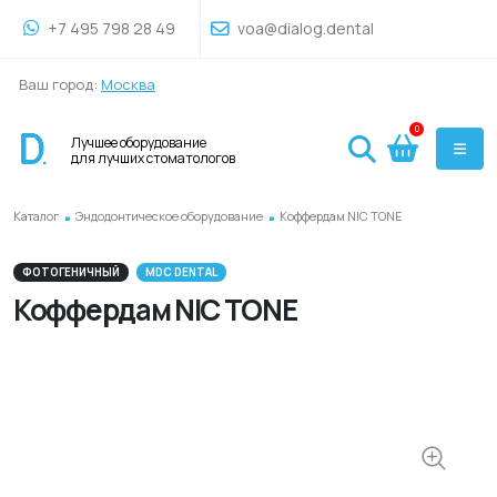
+7 495 798 28 49
voa@dialog.dental
Ваш город:
Москва
0
Лучшее оборудование
для лучших стоматологов
.
.
Каталог
Эндодонтическое оборудование
Коффердам NIC TONE
ФОТОГЕНИЧНЫЙ
MDC DENTAL
Коффердам NIC TONE