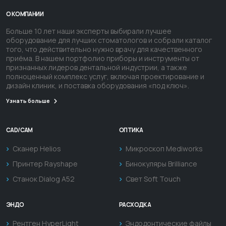
О КОМПАНИИ
Больше 10 лет наши эксперты выбирали лучшее
оборудование для лучших стоматологов и собрали каталог
того, что действительно нужно врачу для качественного
приёма. В нашем портфолио приборы и инструменты от
признанных лидеров дентальной индустрии, а также
полноценный комплекс услуг, включая проектирование и
дизайн клиник, и поставка оборудования «под ключ».
Узнать больше
CAD/CAM
ОПТИКА
Сканер Helios
Микроскоп Mediworks
Принтер Rayshape
Бинокуляры Brilliance
Станок Dialog A52
Свет Soft Touch
ЭНДО
РАСХОДКА
Рентген HyperLight
Эндодонтические файлы