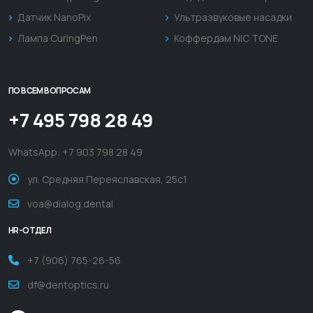
Датчик NanoPix
Ультразвуковые насадки
Лампа CuringPen
Коффердам NIC TONE
ПО ВСЕМ ВОПРОСАМ
+7 495 798 28 49
WhatsApp:
+7 903 798 28 49
ул. Средняя Переяславская, 25с1
voa@dialog.dental
HR-ОТДЕЛ
+7 (906) 765-26-56
df@dentoptics.ru