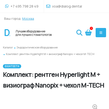
+7 495 798 28 49
voa@dialog.dental
Ваш город:
Москва
0
Лучшее оборудование
для лучших стоматологов
.
Каталог
Эндодонтическое оборудование
.
Комплект: рентген Hyperlight M + визиограф Nanopix + чехол M-TECH
EIGHTEETH
Комплект: рентген Hyperlight M +
визиограф Nanopix + чехол M-TECH