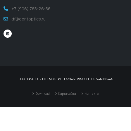
+7 (906) 765-26-56
df@dentoptics.ru
ООО "ДИАЛОГ ДЕНТ МСК" ИНН 7721459795 ОГРН 1167746188444
Download
Карта сайта
Контакты