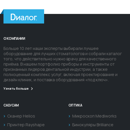
О КОМПАНИИ
Больше 10 лет наши эксперты выбирали лучшее
оборудование для лучших стоматологов и собрали каталог
того, что действительно нужно врачу для качественного
приёма. В нашем портфолио приборы и инструменты от
признанных лидеров дентальной индустрии, а также
полноценный комплекс услуг, включая проектирование и
дизайн клиник, и поставка оборудования «под ключ».
Узнать больше
CAD/CAM
ОПТИКА
Сканер Helios
Микроскоп Mediworks
Принтер Rayshape
Бинокуляры Brilliance