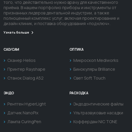
того, что действительно нужно врачу для качественного
приёма. В нашем портфолио приборы и инструменты от
признанных лидеров дентальной индустрии, а также
полноценный комплекс услуг, включая проектирование и
дизайн клиник, и поставка оборудования «под ключ».
Узнать больше
CAD/CAM
ОПТИКА
Сканер Helios
Микроскоп Mediworks
Принтер Rayshape
Бинокуляры Brilliance
Станок Dialog A52
Свет Soft Touch
ЭНДО
РАСХОДКА
Рентген HyperLight
Эндодонтические файлы
Датчик NanoPix
Ультразвуковые насадки
Лампа CuringPen
Коффердам NIC TONE