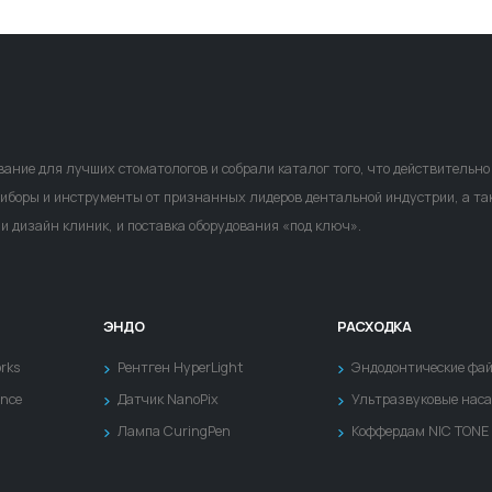
ание для лучших стоматологов и собрали каталог того, что действительн
риборы и инструменты от признанных лидеров дентальной индустрии, а та
и дизайн клиник, и поставка оборудования «под ключ».
ЭНДО
РАСХОДКА
rks
Рентген HyperLight
Эндодонтические фа
ance
Датчик NanoPix
Ультразвуковые нас
Лампа CuringPen
Коффердам NIC TONE