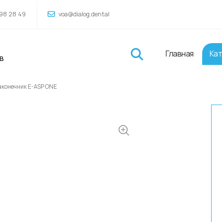
98 28 49
voa@dialog.dental
Главная
Кат
в
конечник E-ASP ONE