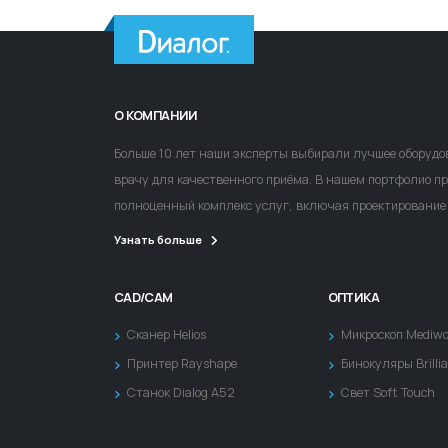
О КОМПАНИИ
Больше 10 лет наши эксперты выбирали лучшее оборудов
врачу для качественного приёма. В нашем портфолио п
полноценный комплекс услуг, включая проектирование 
Узнать больше
CAD/CAM
ОПТИКА
Сканер Helios
Микроскоп Mediwo
Принтер Rayshape
Бинокуляры Brilli
Станок Dialog A52
Свет Soft Touch