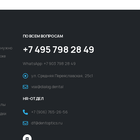
ПО ВСЕМ ВОПРОСАМ
+7 495 798 28 49
о нужно
кже
WhatsApp:
+7 903 798 28 49
ул. Средняя Переяславская, 25с1
voa@dialog.dental
HR-ОТДЕЛ
йлы
+7 (906) 765-26-56
адки
df@dentoptics.ru