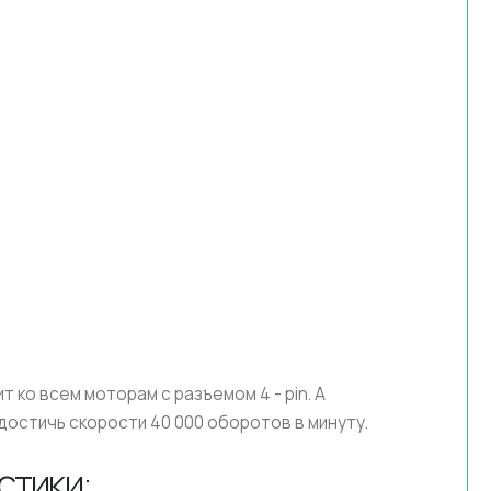
ко всем моторам с разъемом 4 - pin. А
остичь скорости 40 000 оборотов в минуту.
стики: