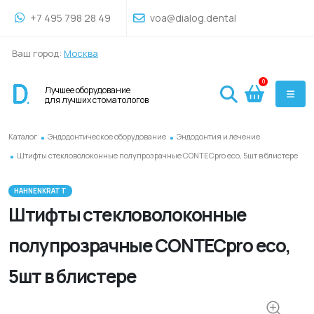
+7 495 798 28 49
voa@dialog.dental
Ваш город:
Москва
0
Лучшее оборудование
для лучших стоматологов
.
.
Каталог
Эндодонтическое оборудование
Эндодонтия и лечение
.
Штифты стекловолоконные полупрозрачные CONTECpro eco, 5шт в блистере
HAHNENKRATT
Штифты стекловолоконные
полупрозрачные CONTECpro eco,
5шт в блистере