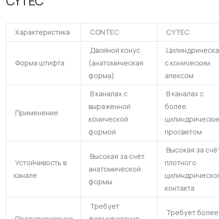
CYTEC
Характеристика
CONTEC
CYTEC
Двойной конус
Цилиндрическа
Форма штифта
(анатомическая
с коническим
форма)
апексом
В каналах с
В каналах с
выраженной
более
Применение
конической
цилиндрически
формой
просветом
Высокая за счё
Высокая за счёт
Устойчивость в
плотного
анатомической
канале
цилиндрическо
формы
контакта
Требует
Требует более
Препарирование
формирования