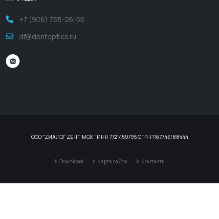
+7 (906) 765-26-56
df@dentoptics.ru
ООО "ДИАЛОГ ДЕНТ МСК" ИНН 7721459795 ОГРН 1167746188444
Download
Карта сайта
Контакты