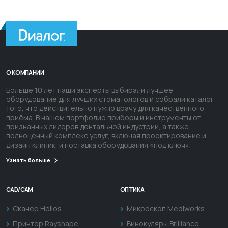
О КОМПАНИИ
Больше 10 лет наши эксперты выбирали лучшее
оборудование для лучших стоматологов и собрали каталог
того, что действительно нужно врачу для качественного
приёма. В нашем портфолио приборы и инструменты от
признанных лидеров дентальной индустрии, а также
полноценный комплекс услуг, включая проектирование и
дизайн клиник, и поставка оборудования «под ключ».
Узнать больше
CAD/CAM
ОПТИКА
Сканер Helios
Микроскоп Mediworks
Принтер Rayshape
Бинокуляры Brilliance