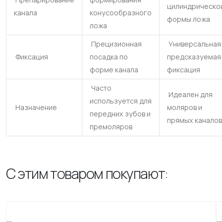
цилиндрическо
канала
конусообразного
формы ложа
ложа
Прецизионная
Универсальная
Фиксация
посадка по
предсказуемая
форме канала
фиксация
Часто
Идеален для
используется для
Назначение
моляров и
передних зубов и
прямых каналов
премоляров
С этим товаром покупают: