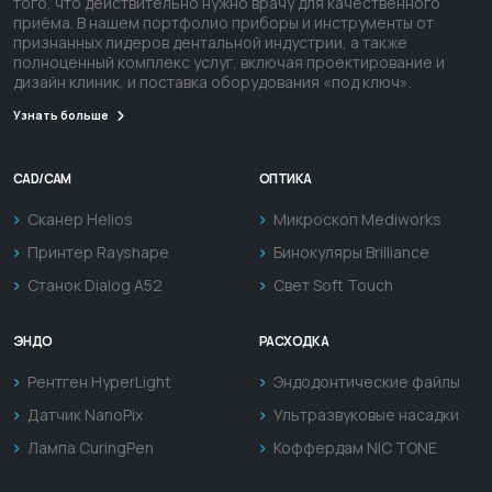
того, что действительно нужно врачу для качественного
приёма. В нашем портфолио приборы и инструменты от
признанных лидеров дентальной индустрии, а также
полноценный комплекс услуг, включая проектирование и
дизайн клиник, и поставка оборудования «под ключ».
Узнать больше
CAD/CAM
ОПТИКА
Сканер Helios
Микроскоп Mediworks
Принтер Rayshape
Бинокуляры Brilliance
Станок Dialog A52
Свет Soft Touch
ЭНДО
РАСХОДКА
Рентген HyperLight
Эндодонтические файлы
Датчик NanoPix
Ультразвуковые насадки
Лампа CuringPen
Коффердам NIC TONE