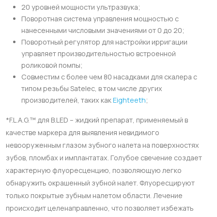
20 уровней мощности ультразвука;
Поворотная система управления мощностью с
нанесенными числовыми значениями от 0 до 20;
Поворотный регулятор для настройки ирригации
управляет производительностью встроенной
роликовой помпы;
Совместим с более чем 80 насадками для скалера с
типом резьбы Satelec, в том числе других
производителей, таких как
Eighteeth
;
*F.L.A.G.™ для B.LED – жидкий препарат, применяемый в
качестве маркера для выявления невидимого
невооруженным глазом зубного налета на поверхностях
зубов, пломбах и имплантатах. Голубое свечение создает
характерную флуоресценцию, позволяющую легко
обнаружить окрашенный зубной налет. Флуоресцируют
только покрытые зубным налетом области. Лечение
происходит целенаправленно, что позволяет избежать