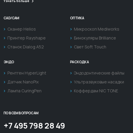
Узнать больше
CAD/CAM
ОПТИКА
Сканер Helios
Микроскоп Mediworks
Принтер Rayshape
Бинокуляры Brilliance
Станок Dialog A52
Свет Soft Touch
ЭНДО
РАСХОДКА
Рентген HyperLight
Эндодонтические файлы
Датчик NanoPix
Ультразвуковые насадки
Лампа CuringPen
Коффердам NIC TONE
ПО ВСЕМ ВОПРОСАМ
+7 495 798 28 49