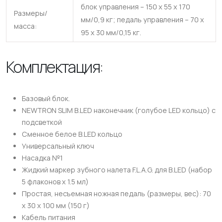
блок управления – 150 х 55 х 170
Размеры/
мм/0,9 кг; педаль управления – 70 х
масса:
95 х 30 мм/0,15 кг.
Комплектация:
Базовый блок.
NEWTRON SLIM B.LED наконечник (голубое LED кольцо) с
подсветкой
Сменное белое B.LED кольцо
Универсальный ключ
Насадка №1
Жидкий маркер зубного налета F.L.A.G. для B.LED (набор
5 флаконов x 1.5 мл)
Простая, несъемная ножная педаль (размеры, вес): 70
x 30 x 100 мм (150 г)
Кабель питания