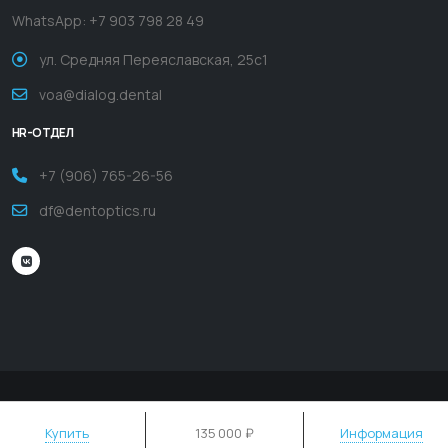
WhatsApp:
+7 903 798 28 49
ул. Средняя Переяславская, 25с1
voa@dialog.dental
HR-ОТДЕЛ
+7 (906) 765-26-56
df@dentoptics.ru
ООО "ДИАЛОГ ДЕНТ МСК" ИНН 7721459795 ОГРН 1167746188444
Купить
135
000 ₽
Информация