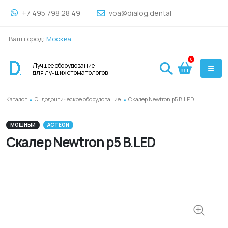
+7 495 798 28 49
voa@dialog.dental
Ваш город:
Москва
0
Лучшее оборудование
для лучших стоматологов
.
.
Каталог
Эндодонтическое оборудование
Скалер Newtron p5 B.LED
МОЩНЫЙ
ACTEON
Скалер Newtron p5 B.LED