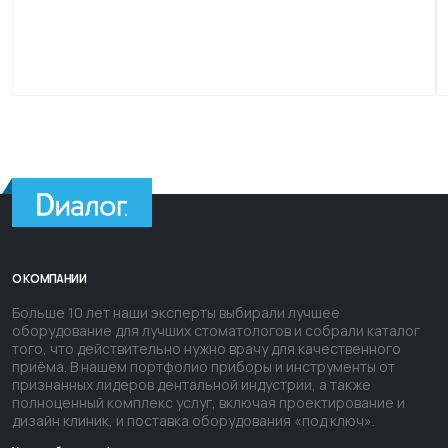
О КОМПАНИИ
Больше 10 лет наши эксперты выбирали лучшее
оборудование для лучших стоматологов и собрали каталог
того, что действительно нужно врачу для качественного
приёма. В нашем портфолио приборы и инструменты от
признанных лидеров дентальной индустрии, а также
полноценный комплекс услуг, включая проектирование и
дизайн клиник, и поставка оборудования «под ключ».