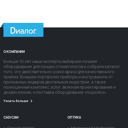
О КОМПАНИИ
Больше 10 лет наши эксперты выбирали лучшее
оборудование для лучших стоматологов и собрали каталог
того, что действительно нужно врачу для качественного
приёма. В нашем портфолио приборы и инструменты от
признанных лидеров дентальной индустрии, а также
полноценный комплекс услуг, включая проектирование и
дизайн клиник, и поставка оборудования «под ключ».
Узнать больше
CAD/CAM
ОПТИКА
Сканер Helios
Микроскоп Mediworks