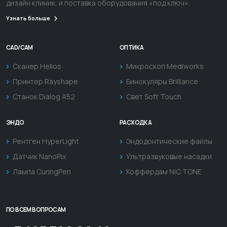
дизайн клиник, и поставка оборудования «под ключ».
Узнать больше
CAD/CAM
ОПТИКА
Сканер Helios
Микроскоп Mediworks
Принтер Rayshape
Бинокуляры Brilliance
Станок Dialog A52
Свет Soft Touch
ЭНДО
РАСХОДКА
Рентген HyperLight
Эндодонтические файлы
Датчик NanoPix
Ультразвуковые насадки
Лампа CuringPen
Коффердам NIC TONE
ПО ВСЕМ ВОПРОСАМ