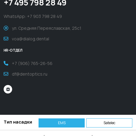
+7 495 798 28 49
WhatsApp:
+7 903 798 28 49
ул. Средняя Переяславская, 25с1
voa@dialog.dental
HR-ОТДЕЛ
+7 (906) 765-26-56
df@dentoptics.ru
Тип насадки
EMS
Satelec