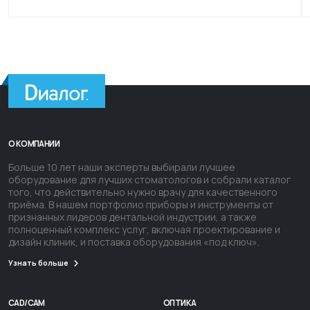
О КОМПАНИИ
Больше 10 лет наши эксперты выбирали лучшее
оборудование для лучших стоматологов и собрали каталог
того, что действительно нужно врачу для качественного
приёма. В нашем портфолио приборы и инструменты от
признанных лидеров дентальной индустрии, а также
полноценный комплекс услуг, включая проектирование и
дизайн клиник, и поставка оборудования «под ключ».
Узнать больше
CAD/CAM
ОПТИКА