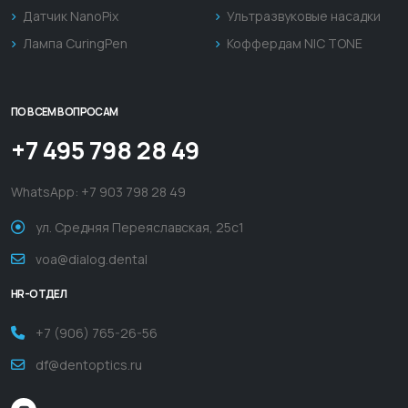
Датчик NanoPix
Ультразвуковые насадки
Лампа CuringPen
Коффердам NIC TONE
ПО ВСЕМ ВОПРОСАМ
+7 495 798 28 49
WhatsApp:
+7 903 798 28 49
ул. Средняя Переяславская, 25с1
voa@dialog.dental
HR-ОТДЕЛ
+7 (906) 765-26-56
df@dentoptics.ru