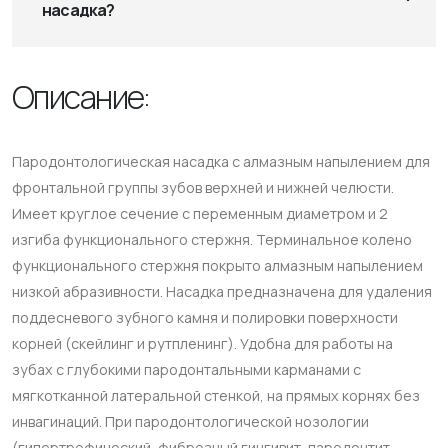
насадка?
Описание:
Пародонтологическая насадка с алмазным напылением для
фронтальной группы зубов верхней и нижней челюсти.
Имеет круглое сечение с переменным диаметром и 2
изгиба функционального стержня. Терминальное колено
функционального стержня покрыто алмазным напылением
низкой абразивности. Насадка предназначена для удаления
поддесневого зубного камня и полировки поверхности
корней (скейлинг и рутпленинг). Удобна для работы на
зубах с глубокими пародонтальными карманами с
мягкотканной латеральной стенкой, на прямых корнях без
инвагинаций. При пародонтологической нозологии
(гипертрофический, фиброзный гингивит, пародонтит