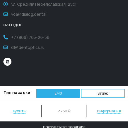
ул. Средняя Переяславская, 25с1
voa@dialog.dental
HR-ОТДЕЛ
+7 (906) 765-26-56
df@dentoptics.ru
Тип насадки
EMS
Satelec
ООО "ДИАЛОГ ДЕНТ МСК" ИНН 7721459795 ОГРН 1167746188444
Купить
2
750 ₽
Информация
Download
Карта сайта
Контакты
ПОЛУЧИТЬ ПРЕДЛОЖЕНИЕ