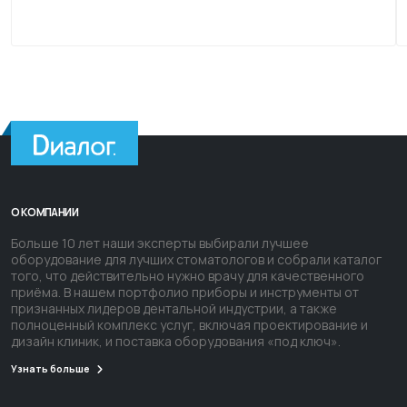
О КОМПАНИИ
Больше 10 лет наши эксперты выбирали лучшее
оборудование для лучших стоматологов и собрали каталог
того, что действительно нужно врачу для качественного
приёма. В нашем портфолио приборы и инструменты от
признанных лидеров дентальной индустрии, а также
полноценный комплекс услуг, включая проектирование и
дизайн клиник, и поставка оборудования «под ключ».
Узнать больше