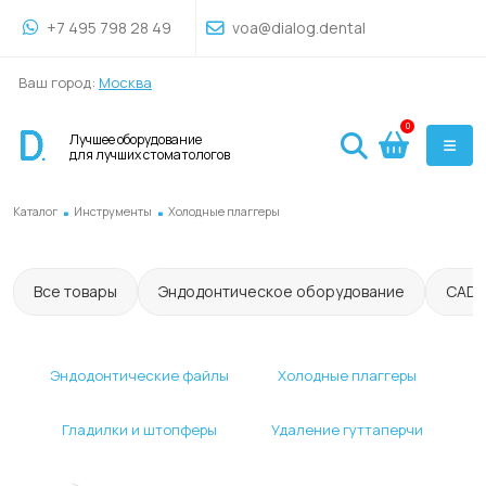
+7 495 798 28 49
voa@dialog.dental
Ваш город:
Москва
0
Лучшее оборудование
для лучших стоматологов
.
.
Каталог
Инструменты
Холодные плаггеры
Все товары
Эндодонтическое оборудование
CAD
Эндодонтические файлы
Холодные плаггеры
Гладилки и штопферы
Удаление гуттаперчи