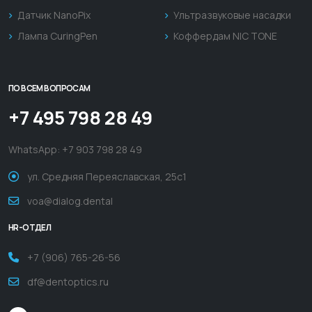
Датчик NanoPix
Ультразвуковые насадки
Лампа CuringPen
Коффердам NIC TONE
ПО ВСЕМ ВОПРОСАМ
+7 495 798 28 49
WhatsApp:
+7 903 798 28 49
ул. Средняя Переяславская, 25с1
voa@dialog.dental
HR-ОТДЕЛ
+7 (906) 765-26-56
df@dentoptics.ru