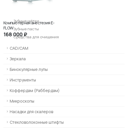
Эндодонтия и лечение
Обтурация
Зубные щётки
Компьютерная анестезия E-
FLOW
Зубные пасты
168
000 ₽
Средства для очищения
CAD/CAM
Зеркала
Бинокулярные лупы
Инструменты
Коффердам (Раббердам)
Микроскопы
Насадки для скалеров
Стекловолоконные штифты