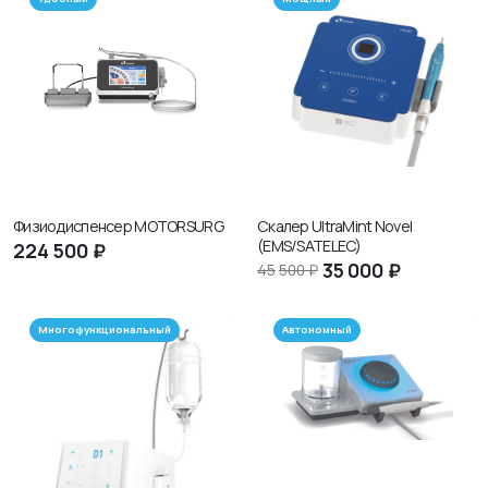
Физиодиспенсер MOTORSURG
Скалер UltraMint Novel
(EMS/SATELEC)
224
500 ₽
35
000 ₽
45
500 ₽
Многофункциональный
Автономный