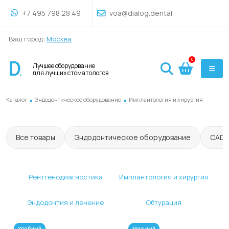
+7 495 798 28 49
voa@dialog.dental
Ваш город:
Москва
0
Лучшее оборудование
для лучших стоматологов
.
.
Каталог
Эндодонтическое оборудование
Имплантология и хирургия
Все товары
Эндодонтическое оборудование
CAD
Рентгенодиагностика
Имплантология и хирургия
Эндодонтия и лечение
Обтурация
Удобный
Мощный