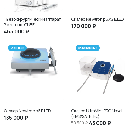
Пьезохирургический аппарат
Скалер Newtron p5 XS B.LED
Piezotome CUBE
170
000 ₽
465
000 ₽
Мощный
Автономный
Скалер Newtron p5 B.LED
Скалер UltraMint PRO Novel
(EMS/SATELEC)
135
000 ₽
45
000 ₽
58
500 ₽