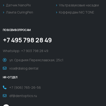
Датчик NanoPix
Ультразвуковые насадки
Лампа CuringPen
Коффердам NIC TONE
ПО ВСЕМ ВОПРОСАМ
+7 495 798 28 49
WhatsApp:
+7 903 798 28 49
ул. Средняя Переяславская, 25с1
voa@dialog.dental
HR-ОТДЕЛ
+7 (906) 765-26-56
df@dentoptics.ru