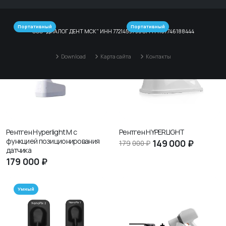
Портативный
Портативный
ООО "ДИАЛОГ ДЕНТ МСК" ИНН 7721459795 ОГРН 1167746188444
Download
Карта сайта
Контакты
Рентген Hyperlight M с
Рентген HYPERLIGHT
функцией позиционирования
149
000 ₽
179
000 ₽
датчика
179
000 ₽
Умный