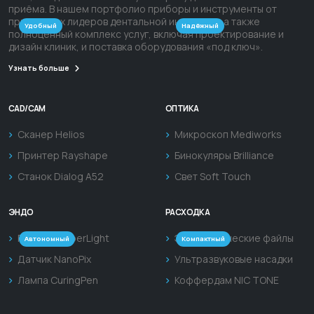
приёма. В нашем портфолио приборы и инструменты от
признанных лидеров дентальной индустрии, а также
Удобный
Надёжный
полноценный комплекс услуг, включая проектирование и
дизайн клиник, и поставка оборудования «под ключ».
Узнать больше
CAD/CAM
ОПТИКА
Сканер Helios
Микроскоп Mediworks
Принтер Rayshape
Бинокуляры Brilliance
Микроскоп Mediworks SM620
Микроскоп Mediworks SM610
Станок Dialog A52
Свет Soft Touch
Pro+
Pro+
1
000
000 ₽
850
000 ₽
ЭНДО
РАСХОДКА
Рентген HyperLight
Эндодонтические файлы
Автономный
Компактный
Датчик NanoPix
Ультразвуковые насадки
Лампа CuringPen
Коффердам NIC TONE