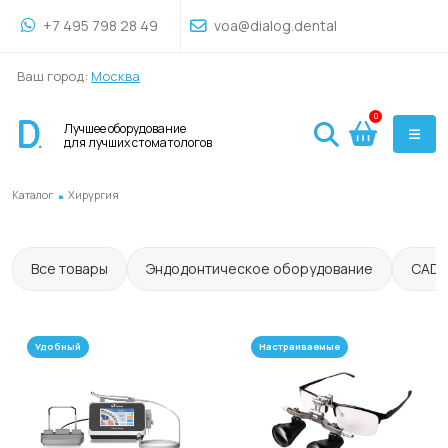
+7 495 798 28 49
voa@dialog.dental
Ваш город:
Москва
0
Лучшее оборудование
для лучших стоматологов
.
Каталог
Хирургия
Все товары
Эндодонтическое оборудование
CAD
Удобный
Настраиваемые