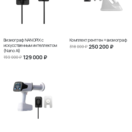
Визиограф NANOPIX с
Комплект рентген + визиограф
искусственным интеллектом
250
200 ₽
318
000 ₽
(Nano AI)
129
000 ₽
159
000 ₽