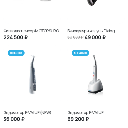
Физиодиспенсер MOTORSURG
Бинокулярные лупы Dialog
224
500 ₽
49
000 ₽
59
000 ₽
Новинка
Мощный
Эндомотор E-VALUE (NEW)
Эндомотор E-VALUE
36
000 ₽
69
200 ₽