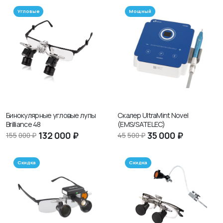
Угловые
Мощный
Бинокулярные угловые лупы
Скалер UltraMint Novel
Brilliance 48
(EMS/SATELEC)
132
000 ₽
35
000 ₽
155
000 ₽
45
500 ₽
Скидка
Скидка